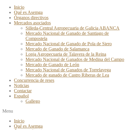
Saltar
Inicio
al
Qué es Asemga
contenido
Órganos directivos
Mercados asociados
Silleda-Central Agropecuaria de Galicia ABANCA
Mercado Nacional de Ganado de Santiago de
Compostela
Mercado Nacional de Ganado de Pola de Siero
Mercado de Ganado de Salamanca
Lonja Agropecuaria de Talavera de la Reina
Mercado Nacional de Ganados de Medina del Campo
Mercado de Ganado de León
Mercado Nacional de Ganados de Torrelavega
Mercado de ganado de Castro Riberas de Lea
Concurrencia de reses
Noticias
Contactar
Español
Gallego
Menu
Inicio
Qué es Asemga