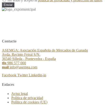
He leído y acepto la
política de privacidad y protección de datos
.
Enviar
Contacto
ASEMGA: Asociación Española de Mercados de Ganado
Avda. Recinto Feiral S/N.
36540 Silleda - Pontevedra - España
tfn
986 577 000
mail
info@asemga.com
Facebook
Twitter
Linkedin-in
Enlaces
Aviso legal
Política de privacidad
Política de cookies (UE)